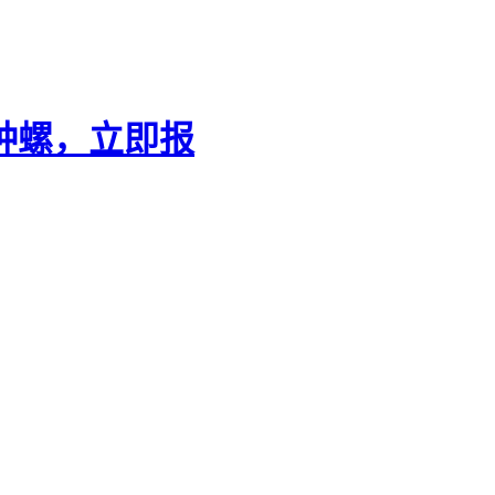
种螺，立即报