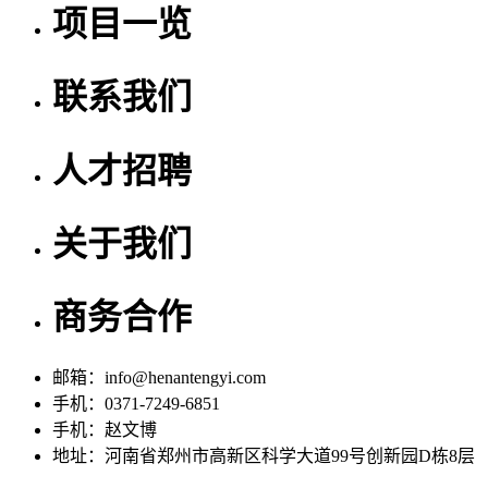
项目一览
联系我们
人才招聘
关于我们
商务合作
邮箱：info@henantengyi.com
手机：0371-7249-6851
手机：赵文博
地址：河南省郑州市高新区科学大道99号创新园D栋8层