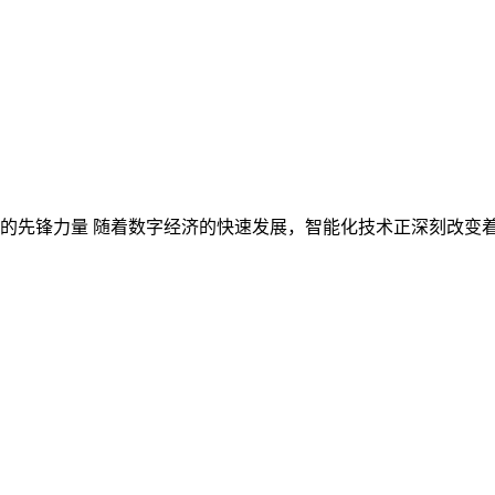
的先锋力量 随着数字经济的快速发展，智能化技术正深刻改变