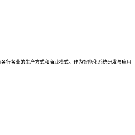
着各行各业的生产方式和商业模式。作为智能化系统研发与应用