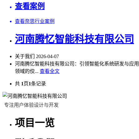
查看案例
查看奈思行业案例
河南腾忆智能科技有限公司
关于我们 2026-04-07
河南腾忆智能科技有限公司：引领智能化系统研发与应用
领域的佼...
查看全文
共
1
页
1
条记录
专注用户体验设计与开发
项目一览